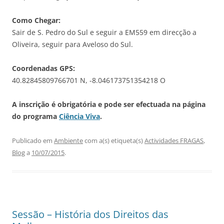
Como Chegar:
Sair de S. Pedro do Sul e seguir a EM559 em direcção a
Oliveira, seguir para Aveloso do Sul.
Coordenadas GPS:
40.82845809766701 N, -8.046173751354218 O
A inscrição é obrigatória e pode ser efectuada na página
do programa
Ciência Viva
.
Publicado em
Ambiente
com a(s) etiqueta(s)
Actividades FRAGAS
,
Blog
a
10/07/2015
.
Sessão – História dos Direitos das