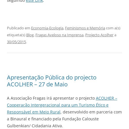
seguindo
este Link
.
Publicado em
Economia-Ecologia
,
Feminismos e Memória
com a(s)
etiqueta(s)
Blog
,
Fragas Aveloso na Imprensa
,
Projecto Acolher
a
30/05/2015
.
Apresentação Pública do projecto
ACOLHER – 27 de Maio
A Associação Fragas irá apresentar o projecto
ACOLHER –
Cooperação Intergeracional para um Turismo Ético e
Responsável em Meio Rural
, desenvolvido em parceria com
a Binaural e financiado pela Fundação Calouste
Gulbenkian/ Cidadania Ativa.