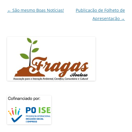
Navegação
←
São mesmo Boas Notícias!
Publicação de Folheto de
de
Apresentação
→
artigos