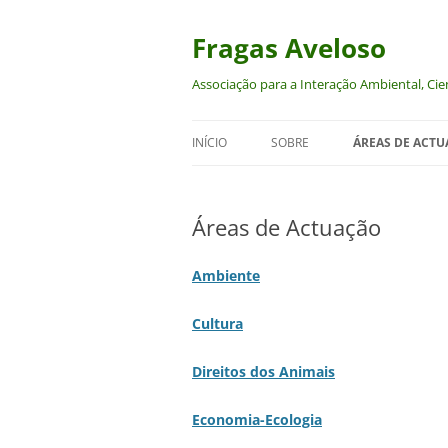
Saltar
para
o
Fragas Aveloso
conteúdo
Associação para a Interação Ambiental, Cien
INÍCIO
SOBRE
ÁREAS DE ACT
AMBIENTE
Áreas de Actuação
CULTURA
DIREITOS DOS A
Ambiente
ECONOMIA-ECO
Cultura
FEMINISMOS E
Direitos dos Animais
Economia-Ecologia