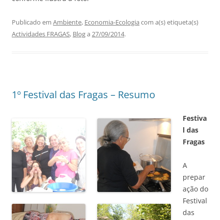
Publicado em
Ambiente
,
Economia-Ecologia
com a(s) etiqueta(s)
Actividades FRAGAS
,
Blog
a
27/09/2014
.
1º Festival das Fragas – Resumo
Festiva
l das
Fragas
A
prepar
ação do
Festival
das