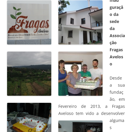
Inau
guraçã
o da
sede
da
Associa
ção
Fragas
Avelos
o
Desde
a sua
fundaç
ão, em
Fevereiro de 2013, a Fragas
Aveloso tem vido a
desenvolver
alguma
s