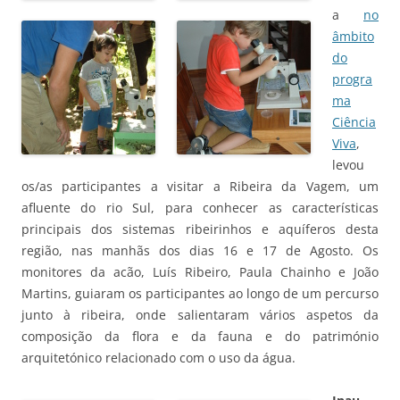
a
no
âmbito
do
progra
ma
Ciência
Viva
,
levou
os/as participantes a visitar a Ribeira da Vagem, um
afluente do rio Sul, para conhecer as características
principais dos sistemas ribeirinhos e aquíferos desta
região, nas manhãs dos dias 16 e 17 de Agosto. Os
monitores da acão, Luís Ribeiro, Paula Chainho e João
Martins, guiaram os participantes ao longo de um percurso
junto à ribeira, onde salientaram vários aspetos da
composição da flora e da fauna e do património
arquitetónico relacionado com o uso da água.