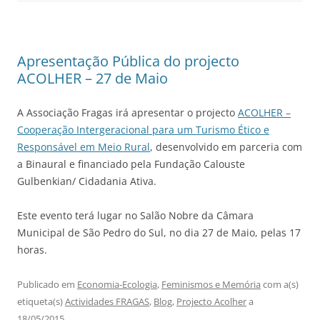
Apresentação Pública do projecto
ACOLHER – 27 de Maio
A Associação Fragas irá apresentar o projecto
ACOLHER –
Cooperação Intergeracional para um Turismo Ético e
Responsável em Meio Rural
, desenvolvido em parceria com
a Binaural e financiado pela Fundação Calouste
Gulbenkian/ Cidadania Ativa.
Este evento terá lugar no Salão Nobre da Câmara
Municipal de São Pedro do Sul, no dia 27 de Maio, pelas 17
horas.
Publicado em
Economia-Ecologia
,
Feminismos e Memória
com a(s)
etiqueta(s)
Actividades FRAGAS
,
Blog
,
Projecto Acolher
a
18/05/2015
.