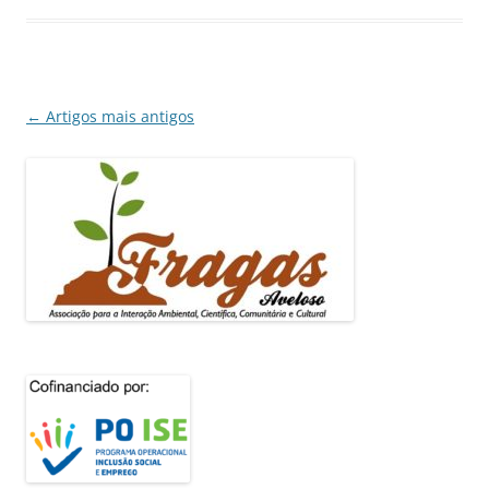
Navegação
←
Artigos mais antigos
de
artigos