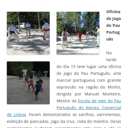
Oficina
de Jogo
do Pau
Portug
uês
Na
tarde
do dia 15 teve lugar uma oficina
de Jogo do Pau Português, arte
marcial portuguesa com grande
expressão na região do Minho,
dirigida por Manuel Monteiro,
Mestre da
Escola de Jogo do Pau
Português do Ateneu Comercial
de Lisboa
. Foram demonstrados os sarilhos, varrimentas,
exibição de pancadas, jogo da cruz, roda do moinho. Os/as