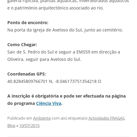
galeria ripícola, plantas aquáticas, invertebrados aquáticos
e o património arquitectónico associado ao rio.
Ponto de encontro:
Na porta da igreja de Aveloso do Sul, junto ao cemitério.
Como Chegar:
Sair de S. Pedro do Sul e seguir a EM559 em direcção a
Oliveira, seguir para Aveloso do Sul.
Coordenadas GPS:
40.82845809766701 N, -8.046173751354218 O
A inscrição é obrigatória e pode ser efectuada na página
do programa
Ciência Viva
.
Publicado em
Ambiente
com a(s) etiqueta(s)
Actividades FRAGAS
,
Blog
a
10/07/2015
.