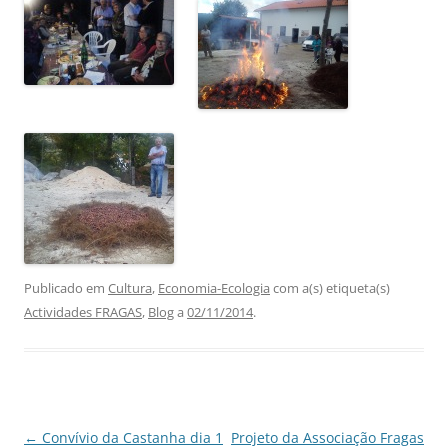
Publicado em
Cultura
,
Economia-Ecologia
com a(s) etiqueta(s)
Actividades FRAGAS
,
Blog
a
02/11/2014
.
Navegação
←
Convívio da Castanha dia 1
Projeto da Associação Fragas