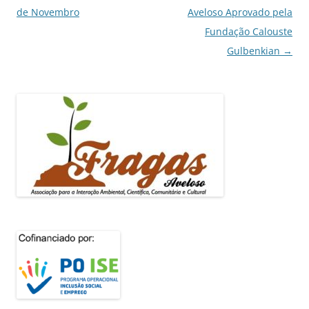
de
de Novembro
Aveloso Aprovado pela
artigos
Fundação Calouste
Gulbenkian
→