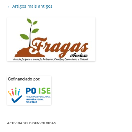
Navegação
←
Artigos mais antigos
de
artigos
ACTIVIDADES DESENVOLVIDAS