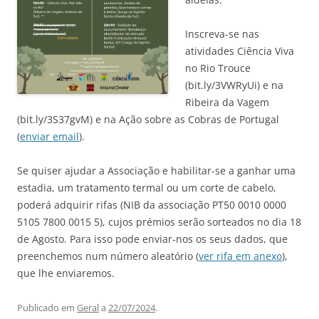
Inscreva-se nas
atividades Ciência Viva
no Rio Trouce
(bit.ly/3VWRyUi) e na
Ribeira da Vagem
(bit.ly/3S37gvM) e na Ação sobre as Cobras de Portugal
(
enviar email
).
Se quiser ajudar a Associação e habilitar-se a ganhar uma
estadia, um tratamento termal ou um corte de cabelo,
poderá adquirir rifas (NIB da associação PT50 0010 0000
5105 7800 0015 5), cujos prémios serão sorteados no dia 18
de Agosto. Para isso pode enviar-nos os seus dados, que
preenchemos num número aleatório (
ver rifa em anexo
),
que lhe enviaremos.
Publicado em
Geral
a
22/07/2024
.