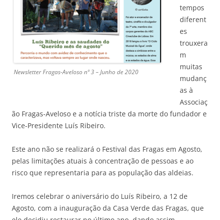
tempos
diferent
es
trouxera
m
muitas
Newsletter Fragas-Aveloso nº 3 – Junho de 2020
mudanç
as à
Associaç
ão Fragas-Aveloso e a notícia triste da morte do fundador e
Vice-Presidente Luís Ribeiro.
Este ano não se realizará o Festival das Fragas em Agosto,
pelas limitações atuais à concentração de pessoas e ao
risco que representaria para as população das aldeias.
Iremos celebrar o aniversário do Luís Ribeiro, a 12 de
Agosto, com a inauguração da Casa Verde das Fragas, que
ele decidiu restaurar no último ano, dando assim