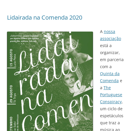
Lidairada na Comenda 2020
A
nossa
associação
está a
organizar,
em parceria
com a
Quinta da
Comenda
e
a
The
Portuguese
Conspiracy
,
um ciclo de
espetáculos
que traz a
música ao