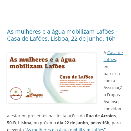
As mulheres e a água mobilizam Lafões –
Casa de Lafões, Lisboa, 22 de junho, 16h
A
Casa de
Laf
õ
es
,
em
parceria
com a
Associaçã
o Fragas
Aveloso,
convidam
a estarem presentes nas instalaçõ
es
da
Rua de Arroios,
50-B, Lisboa
, no próximo
dia 22 de junho, pelas 16h
, para
o evento “
As mulheres e a água mobilizam
Laf
õ
es
”.