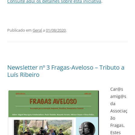
Consulte aqui os detalhes sobre esta iniciativa
.
Publicado em
Geral
a
01/08/2020
.
Newsletter nº 3 Fragas-Aveloso – Tributo a
Luís Ribeiro
Car@s
amig@s
da
Associaç
ão
Fragas,
Estes