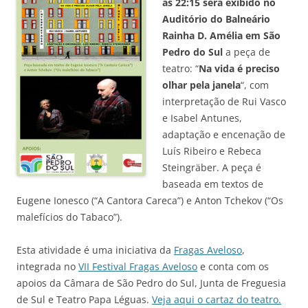
às 22:15 será exibido no
Auditório do Balneário
Rainha D. Amélia em São
Pedro do Sul
a peça de
teatro: “
Na vida é preciso
olhar pela janela
“, com
interpretação de Rui Vasco
e Isabel Antunes,
adaptação e encenação de
Luís Ribeiro e Rebeca
Steingräber. A peça é
baseada em textos de
Eugene Ionesco (“A Cantora Careca”) e Anton Tchekov (“Os
malefícios do Tabaco”).
Esta atividade é uma iniciativa da
Fragas Aveloso
,
integrada no
VII Festival Fragas Aveloso
e conta com os
apoios da Câmara de São Pedro do Sul, Junta de Freguesia
de Sul e Teatro Papa Léguas.
Veja aqui o cartaz do teatro.