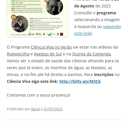
de Agosto
de 2023
[consulte o
programa
selecionando a imagem
à esquerda ou
seguindo
este link
].
O Programa
Ciência Viva no Verão
vai estar nas aldeias da
Rompecilha
e
Aveloso de Sul
e na
Quinta da Comenda
.
Vamos ver o estado de saúde das ribeiras olhando para os
seres que lá vivem, os moinhos de água, as levadas, as
minas, e no fim até há direito a banhos.
Para
inscrições
no
Ciência Viva siga este link:
http://bitly.ws/M3Ck
Contamos com a vossa presença!
Publicado em
Geral
a
31/07/2023
.