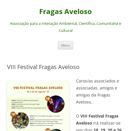
Saltar
para
Fragas Aveloso
o
conteúdo
Associação para a Interação Ambiental, Científica, Comunitária e
Cultural
Menu
VIII Festival Fragas Aveloso
Caros/as associados e
associadas, amigos e
amigas da Fragas
Aveloso,
O
VIII Festival Fragas
Aveloso
irá realizar-se
nos dias
18, 19, 20 e 26