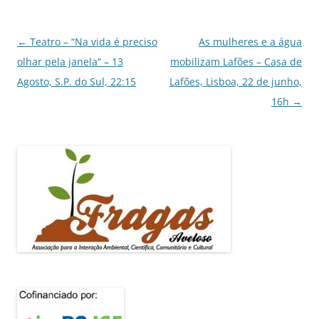
Navegação
←
Teatro – “Na vida é preciso
As mulheres e a água
de
olhar pela janela” – 13
mobilizam Lafões – Casa de
artigos
Agosto, S.P. do Sul, 22:15
Lafões, Lisboa, 22 de junho,
16h
→