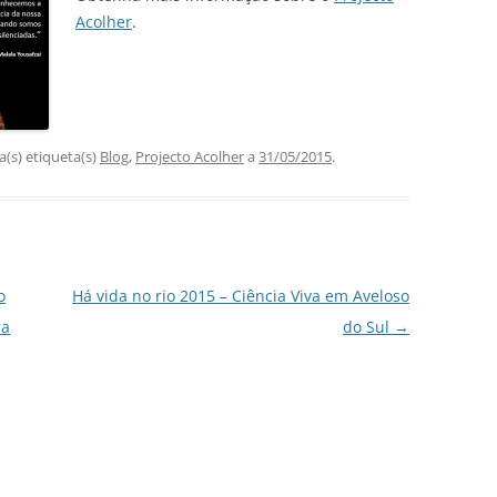
Acolher
.
(s) etiqueta(s)
Blog
,
Projecto Acolher
a
31/05/2015
.
o
Há vida no rio 2015 – Ciência Viva em Aveloso
ra
do Sul
→