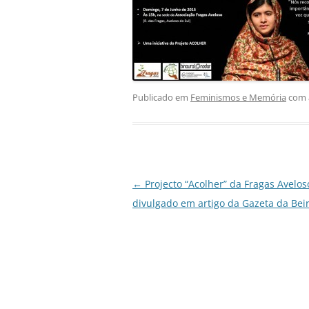
Publicado em
Feminismos e Memória
com a
Navegação
←
Projecto “Acolher” da Fragas Avelos
de
divulgado em artigo da Gazeta da Bei
artigos