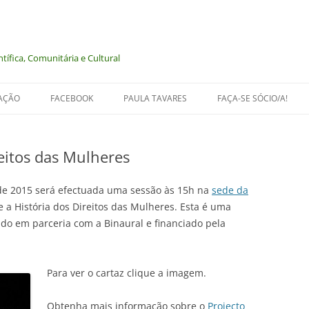
tífica, Comunitária e Cultural
AÇÃO
FACEBOOK
PAULA TAVARES
FAÇA-SE SÓCIO/A!
reitos das Mulheres
NIMAIS
de 2015 será efectuada uma sessão às 15h na
sede da
 a História dos Direitos das Mulheres. Esta é uma
LOGIA
ido em parceria com a Binaural e financiado pela
 MEMÓRIA
Para ver o cartaz clique a imagem.
Obtenha mais informação sobre o
Projecto