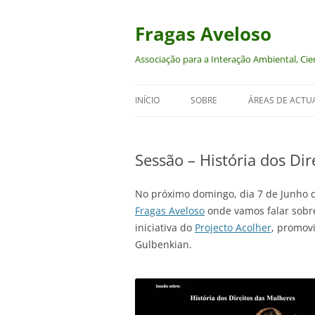
Saltar
para
o
Fragas Aveloso
conteúdo
Associação para a Interação Ambiental, Cien
INÍCIO
SOBRE
ÁREAS DE ACTU
AMBIENTE
Sessão – História dos Di
CULTURA
DIREITOS DOS A
No próximo domingo, dia 7 de Junho 
Fragas Aveloso
onde vamos falar sobre
ECONOMIA-ECO
iniciativa do
Projecto Acolher
, promov
Gulbenkian.
FEMINISMOS E