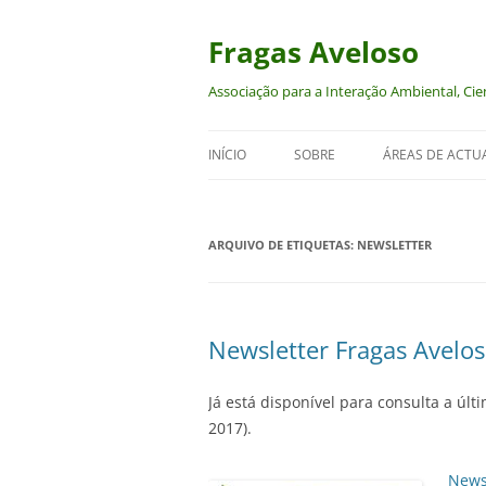
Saltar
para
o
Fragas Aveloso
conteúdo
Associação para a Interação Ambiental, Cien
INÍCIO
SOBRE
ÁREAS DE ACTU
AMBIENTE
ARQUIVO DE ETIQUETAS:
NEWSLETTER
CULTURA
DIREITOS DOS A
ECONOMIA-ECO
Newsletter Fragas Avelo
FEMINISMOS E
Já está disponível para consulta a úl
2017).
News