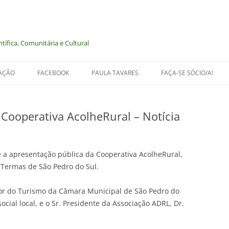
tífica, Comunitária e Cultural
AÇÃO
FACEBOOK
PAULA TAVARES
FAÇA-SE SÓCIO/A!
Cooperativa AcolheRural – Notícia
NIMAIS
e a apresentação pública da Cooperativa AcolheRural,
LOGIA
 Termas de São Pedro do Sul.
 MEMÓRIA
or do Turismo da Câmara Municipal de São Pedro do
cial local, e o Sr. Presidente da Associação ADRL, Dr.