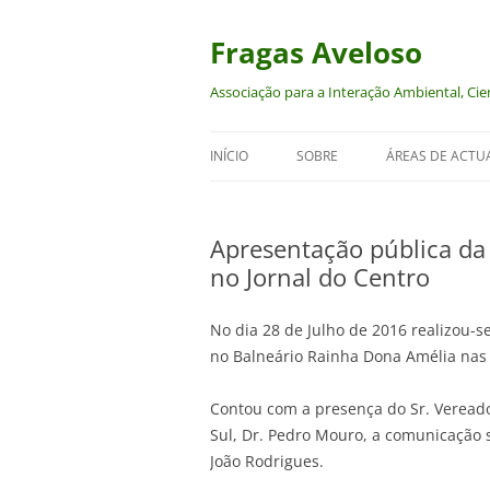
Saltar
para
o
Fragas Aveloso
conteúdo
Associação para a Interação Ambiental, Cien
INÍCIO
SOBRE
ÁREAS DE ACTU
AMBIENTE
Apresentação pública da 
CULTURA
no Jornal do Centro
DIREITOS DOS A
No dia 28 de Julho de 2016 realizou-s
ECONOMIA-ECO
no Balneário Rainha Dona Amélia nas
FEMINISMOS E
Contou com a presença do Sr. Veread
Sul, Dr. Pedro Mouro, a comunicação so
João Rodrigues.